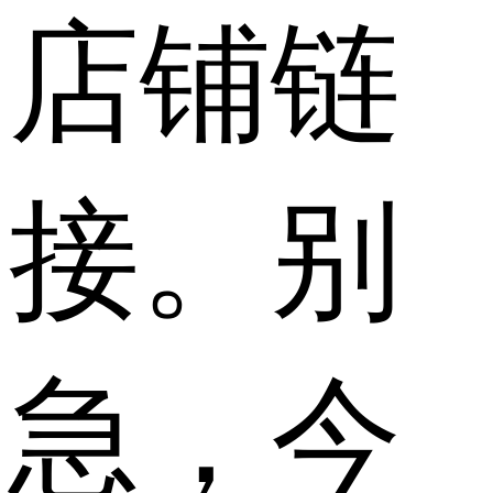
店铺链
接。别
急，今