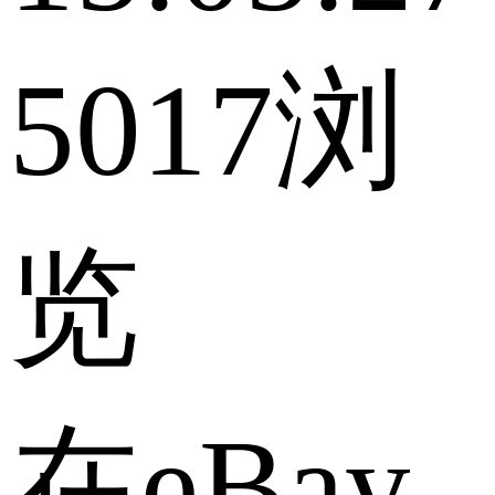
5017浏
览
在eBay