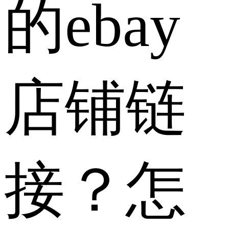
的ebay
店铺链
接？怎