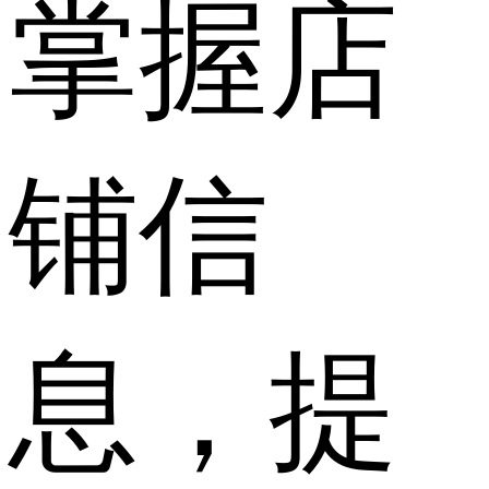
掌握店
铺信
息，提