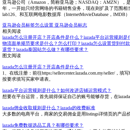
亚马逊公司（Amazon，简称亚马逊；NASDAQ：AMZ
年，一开始只经营网络的书籍销售业务，现在则扩及了范围相当广的
lab126、和互联网电影数据库（InternetMovieDatabase，IM
亚马逊会员标签怎么设置
亚马逊会员标志
相关阅读
lazada怎么注册开店？开店条件是什么？
lazada平台运营规
物流面单规范要求是什么？怎么打印？
lazada怎么设置货到
退货？
lazada泰国站怎么做？有哪些要求？
图文阅读
lazada怎么注册开店？开店条件是什么？
1、在线注册：前往https://sellercenter.lazada.c
按要求填写买家申请表。
lazada平台运营规则是什么？如何改进店铺运营模式？
想要在平台运营，首先就得保证自己的账号能够存货，在laz
lazada佣金收取规则是什么？lazada的收费标准
大多数的电商平台，商家的交易佣金是用listings详情页的产
lazada免费数据选品工具？有哪些要求？