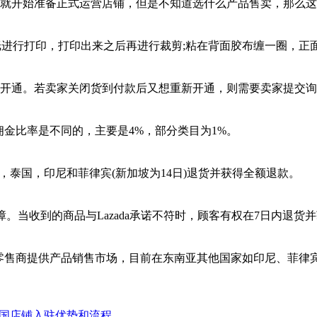
后，就开始准备正式运营店铺，但是不知道选什么产品售卖，那么这个
)，需要使用A4纸进行打印，打印出来之后再进行裁剪;粘在背面胶布缠
分批)开通。若卖家关闭货到付款后又想重新开通，则需要卖家提
佣金比率是不同的，主要是4%，部分类目为1%。
亚，泰国，印尼和菲律宾(新加坡为14日)退货并获得全额退款。
策保障。当收到的商品与Lazada承诺不符时，顾客有权在7日内退货
专为零售商提供产品销售市场，目前在东南亚其他国家如印尼、菲
达泰国店铺入驻优势和流程