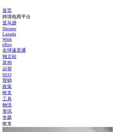
首页
跨境电商平台
亚马逊
Shopee
Lazada
Wish
eBay
全球速卖通
独立站
其他
运营
SEO
营销
政策
收支
工具
物流
资讯
专题
收支