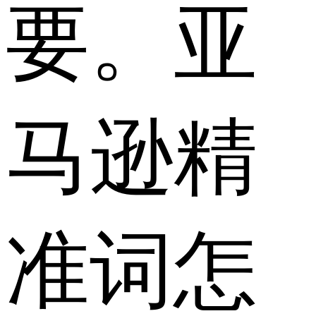
要。亚
马逊精
准词怎