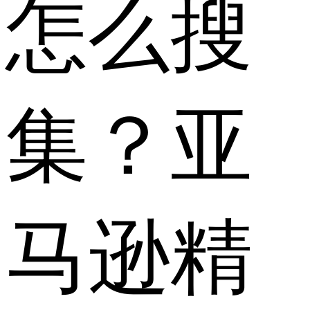
怎么搜
集？亚
马逊精