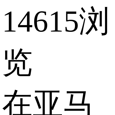
14615浏
览
在亚马