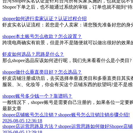
台湾Shopee实名认证是针对台湾所有买家实施的，也就是说不
Shopee下单之后，也不能通过系统的审核，订单也就不能到
shopee如何进行卖家认证？认证过程介绍
虾皮实名认证流程：若您是个人卖家：请您预先准备好您的身
shopee本土账号怎么收款？怎么设置？
跨境电商确实有前景，但是并不是随便就可以做出很好的效果的
虾皮如何选品？思路是什么？
那么shopee选品应该如何进行呢，我们先来看看什么是小类目?
shopee做什么垂直类目好？怎么选品？
虾皮店铺注册成功后，去买选择单垂直类目和多垂直类目其实
服装、3c、化妆等，你会有买这个店铺东西的欲望吗?是不是
shopee账号多少钱一个？靠谱吗？
一般情况下，shopee账号是需要自己注册的，如果各位一
最新文章
shopee店铺账号怎么注销？shopee账号怎么注销注销步骤介绍!
2026-08-05 12:36:18
shopee店运营思路及方法？shopee运营思路如何做好Shopee店铺
2026-08-05 12:29:18