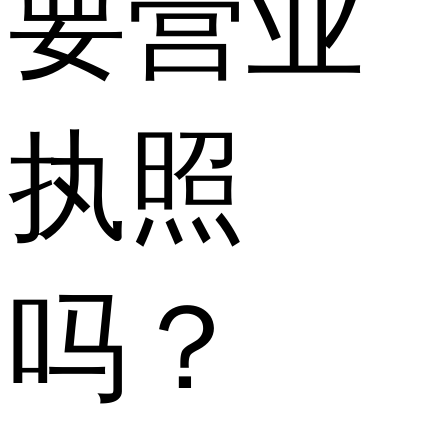
要营业
执照
吗？