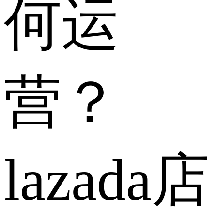
何运
营？
lazada店