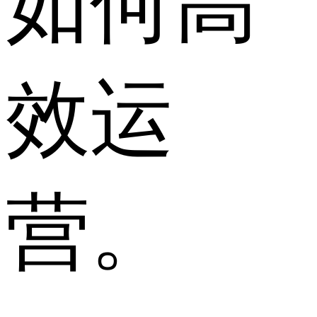
如何高
效运
营。