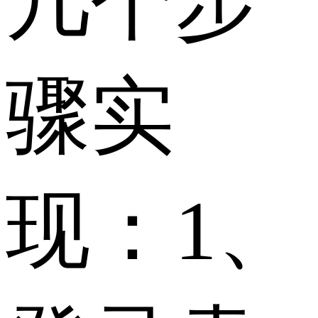
几个步
骤实
现：1、