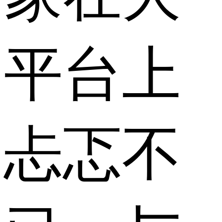
平台上
忐忑不