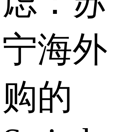
虑：苏
宁海外
购的