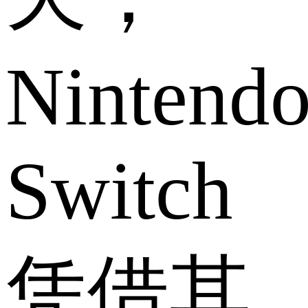
Nintend
Switch
凭借其