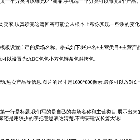
页一个分类可以曝光6个商品,手机端一个分类可以曝光9个产品
是这类卖家,认真读完这篇回答可能会从根本上帮你实现一些质的变
模板设置自己的卖场名称。格式如下:账户名+主营类目+主营产
就可以设置为:ABC包包小方包链条包斜挎包。
热卖产品等信息,图片的尺寸是1600*800像素,最多可以放5
。第一行是标题,我们写的是自己的卖场名称和主营类目,展示出来
家还是用较少的字把意思表达清楚,不需要建议长篇大论!