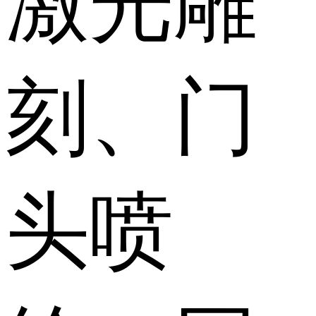
激光雕
刻、门
头喷