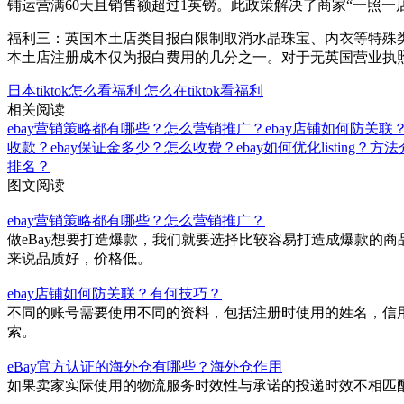
铺运营满60天且销售额超过1英镑。此政策解决了商家“一照一
福利三：英国本土店类目报白限制取消水晶珠宝、内衣等特殊
本土店注册成本仅为报白费用的几分之一。对于无英国营业执
日本tiktok怎么看福利
怎么在tiktok看福利
相关阅读
ebay营销策略都有哪些？怎么营销推广？
ebay店铺如何防关联
收款？
ebay保证金多少？怎么收费？
ebay如何优化listing？方
排名？
图文阅读
ebay营销策略都有哪些？怎么营销推广？
做eBay想要打造爆款，我们就要选择比较容易打造成爆款的
来说品质好，价格低。
ebay店铺如何防关联？有何技巧？
不同的账号需要使用不同的资料，包括注册时使用的姓名，信用
索。
eBay官方认证的海外仓有哪些？海外仓作用
如果卖家实际使用的物流服务时效性与承诺的投递时效不相匹