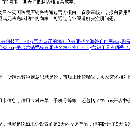
店”的局限，显著降低多店铺运营成本。
类目在英国跨境店销售需通过官方报白（资质审核），报白费用
照或无法完成报白的商家，可通过专业渠道解决注册问题。
？有何技巧？
eBay官方认证的海外仓有哪些？海外仓作用
ebay
法介绍
ebay平台营销手段有哪些？怎么推广?
ebay营销工具有哪些
商品。所谓比较容易意思就是说，市场上比较稀缺，卖家需求相
卡信息，信用卡对账单，手机号等等，还包括了在ebay开店
配，也就是说如果你设置的是2天内投递产品，但实际用了5天投