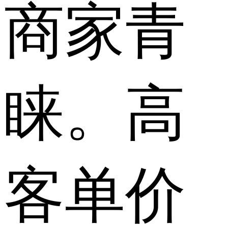
商家青
睐。高
客单价