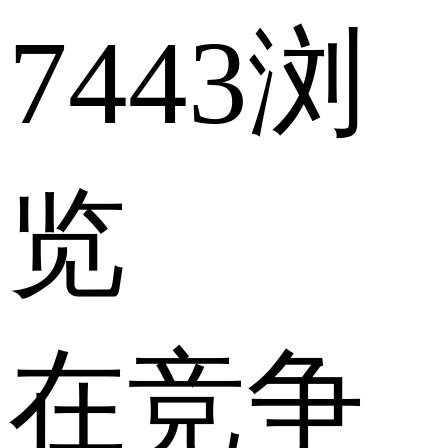
7443浏
览
在竞争