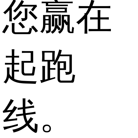
您赢在
起跑
线。