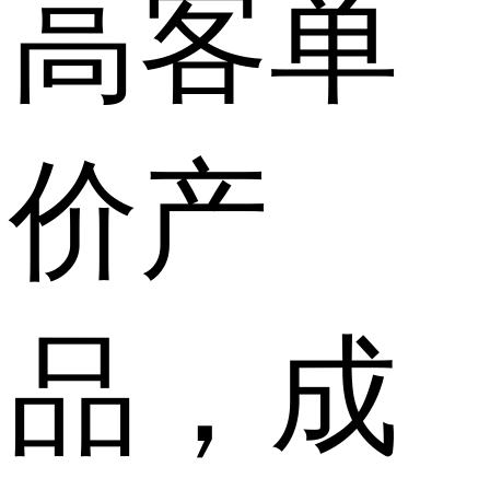
高客单
价产
品，成