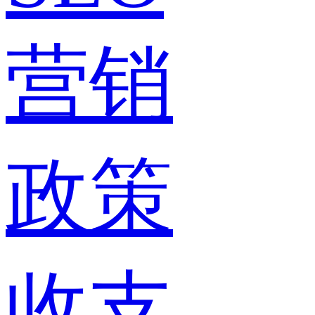
营销
政策
收支