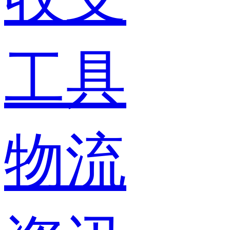
工具
物流