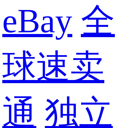
eBay
全
球速卖
通
独立