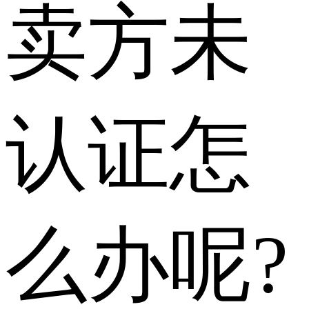
卖方未
认证怎
么办呢?