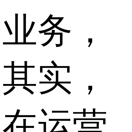
业务，
其实，
在运营