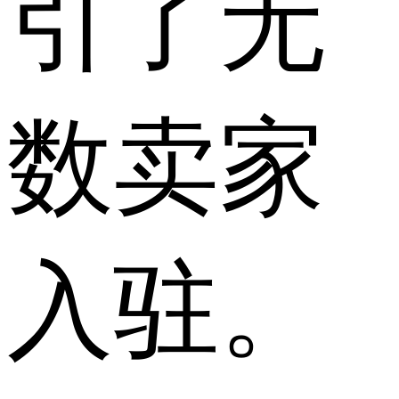
引了无
数卖家
入驻。