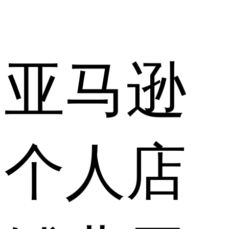
亚马逊
个人店