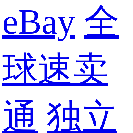
eBay
全
球速卖
通
独立