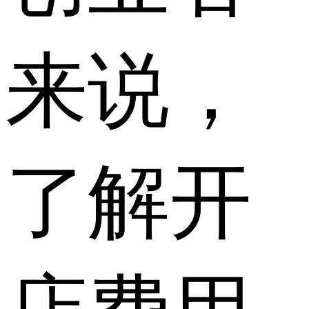
来说，
了解开