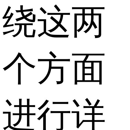
绕这两
个方面
进行详