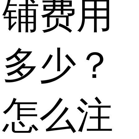
铺费用
多少？
怎么注