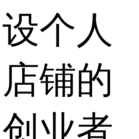
设个人
店铺的
创业者