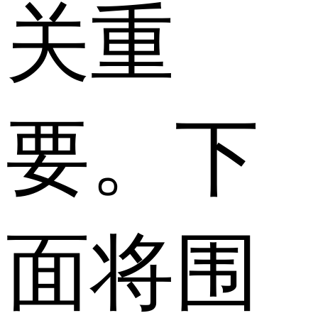
关重
要。下
面将围