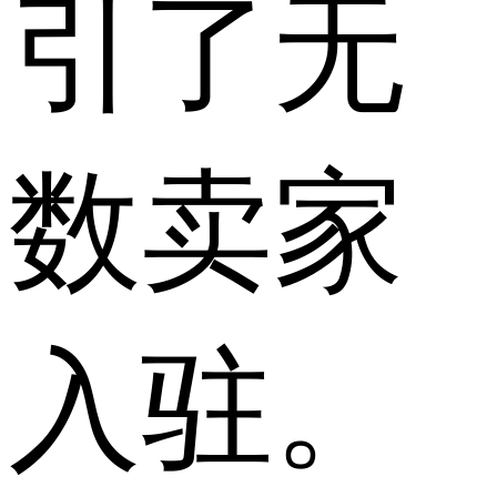
引了无
数卖家
入驻。