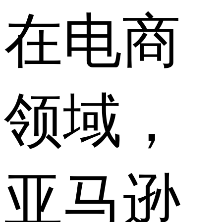
在电商
领域，
亚马逊