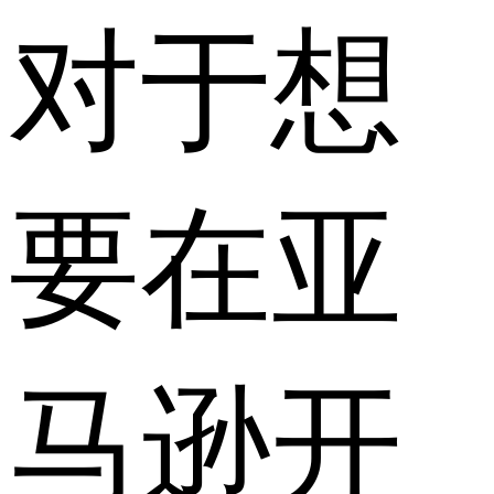
对于想
要在亚
马逊开