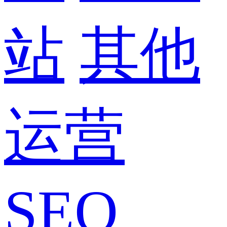
站
其他
运营
SEO