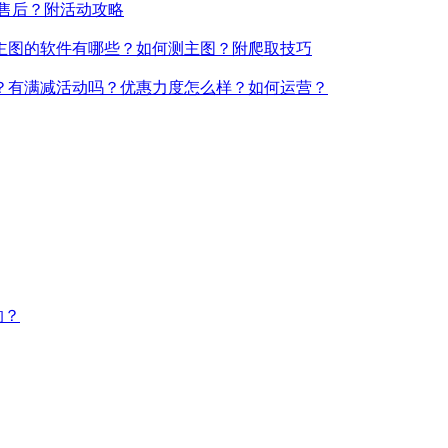
吗？怎么付款安全？附账户收款攻略
何售后？附活动攻略
主图的软件有哪些？如何测主图？附爬取技巧
久？有满减活动吗？优惠力度怎么样？如何运营？
的？