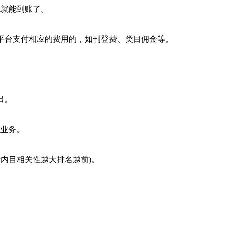
也就能到账了。
向平台支付相应的费用的，如刊登费、类目佣金等。
出。
售业务。
素内目相关性越大排名越前)。