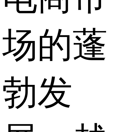
场的蓬
勃发