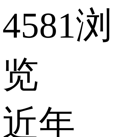
4581浏
览
近年