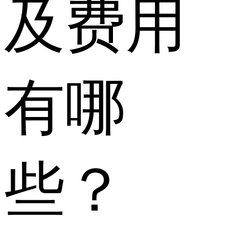
及费用
有哪
些？