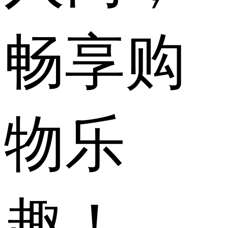
畅享购
物乐
趣！