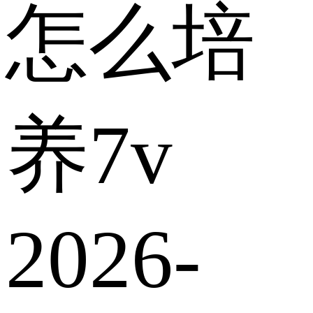
怎么培
养7v
2026-