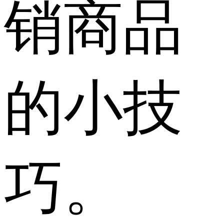
销商品
的小技
巧。