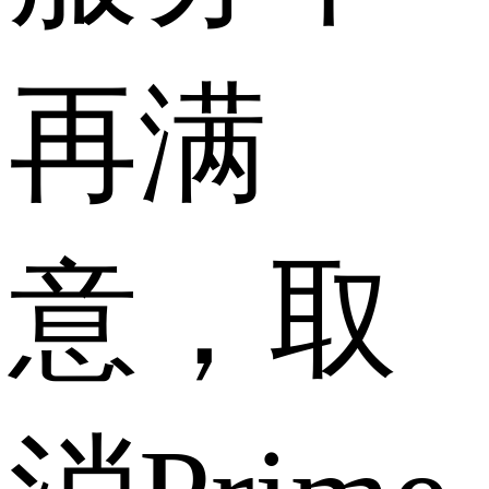
再满
意，取