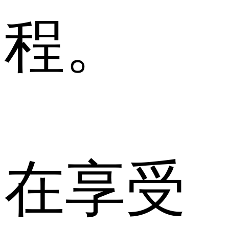
程。
在享受