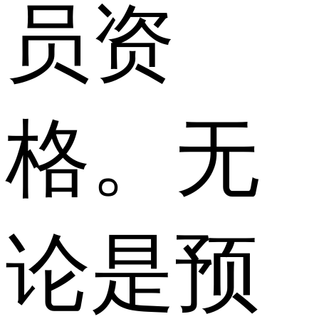
员资
格。无
论是预