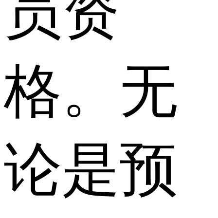
员资
格。无
论是预