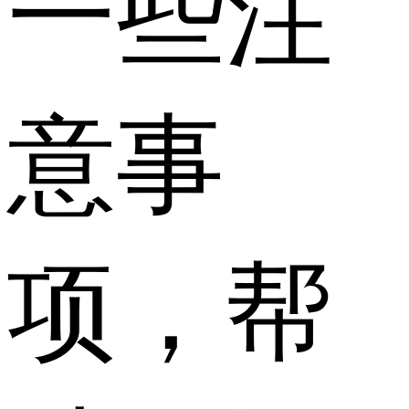
一些注
意事
项，帮