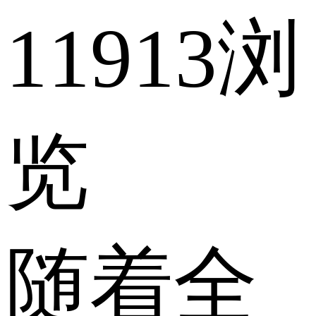
11913浏
览
随着全