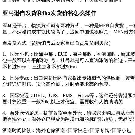
誉良好的卖家，以确保你的购物安全。祝大家购物愉快！
亚马逊自发货和fba发货价格怎么操作
亚马逊平台，物流方式就有两种方式，一种是MFN自发货，一
量，不然滞销成本就比较高了，退回中国也很麻烦。MFN最
自发货方式（货物销售后卖家自己负责发货到买家）
1、国际小包：比如中邮，EUB，荷兰邮政，香港邮政，新加
包一般可以有平邮和挂号，挂号就是可以查询派送的轨迹，平邮
不超过60cm，三边之和不超过90cm。
2、国际专线：出口易是国内首家提出专线概念的供应商，覆
全程详细跟踪。适合高价值，对时效要求高的包裹。
3、国际快递：DHL、UPS、EMS、Fedex等，这种还分香港
要计算泡重，一般20kg以上才便宜。需要收件人协助清关
4、海外仓储派送：提前备货至海外仓，待买家采购后再从海外仓
斯有海外仓，海外仓已经成为跨境电商的标配和趋势，无品类
派送时间比较：海外仓储派送<国际快递<国际专线<国际小包