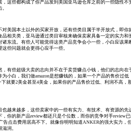
素，这些都构成了你产品发到美国亚马逊仓库之前的一些隐性不
击。
不对美国本土以外的买家开放，还有些类目属于半开放式，即你
品相关类，亚马逊通过类目审核来确保卖家具备一定的实力和资
付诸东流。有些人可能觉得这类产品竞争会小一些，小白应该果
理这些问题就会更得心应手一些。
然，有些超级大卖的志向并不在于卖货赚点小钱，他们的志向在
为小白，我们做amazon是想赚钱的，如果一个产品的售价过
一下就要2美金甚至4美金，如果你的产品售价过低、利润不高
目也越来越多，这些卖家中的一些有实力、有技术、有资源的先
的新产品review都还只是个位数，而你的竞争对手review
致PPC广告点击费用居高不下。就像你明明知道ANKER的强大实
很滋润。