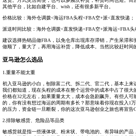
送货。方式灵活简便，也可以多频次补货，补货时间也短。而
其他平台，比如自建平台、wish，还有很多新平台。
价格比较：海外仓调拨<海运FBA头程<FBA空+派<直发快递；
派送时间比较：海外仓调拨<直发快递<FBA空+派海运<FBA头
建议选择热销品做FBA，以免仓库出现库存滞销，产生呆滞和
做顺了，量大了，再用海运补货，降低成本。当然比较赶时间
亚马逊怎么选品
1.重量不能太重
初入亚马逊的小白，刨除富二代、拆二代、官二代，基本上来讲
我们都知道，现在头程的成本在整个运营中的成本中占了很大
价格在32元左右，如果重量太大，成本会急剧飙升。有些人
的，你有没有想过海运的周期有多长？那意味着你现在投入1万
的压力，资金链一旦断裂，你的这次亚马逊创业之旅也将宣告GA
2.排除敏感货、危险品等品类
敏感货就是指一些液体状、粉末状、带电池的、有异味的产品