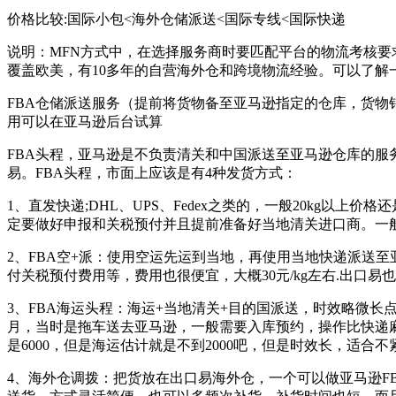
价格比较:国际小包<海外仓储派送<国际专线<国际快递
说明：MFN方式中，在选择服务商时要匹配平台的物流考核
覆盖欧美，有10多年的自营海外仓和跨境物流经验。可以了解
FBA仓储派送服务（提前将货物备至亚马逊指定的仓库，货物
用可以在亚马逊后台试算
FBA头程，亚马逊是不负责清关和中国派送至亚马逊仓库的服
易。FBA头程，市面上应该是有4种发货方式：
1、直发快递;DHL、UPS、Fedex之类的，一般20kg
定要做好申报和关税预付并且提前准备好当地清关进口商。一
2、FBA空+派：使用空运先运到当地，再使用当地快递派送
付关税预付费用等，费用也很便宜，大概30元/kg左右.出口易
3、FBA海运头程：海运+当地清关+目的国派送，时效略微
月，当时是拖车送去亚马逊，一般需要入库预约，操作比快递麻烦。但
是6000，但是海运估计就是不到2000吧，但是时效长，适
4、海外仓调拨：把货放在出口易海外仓，一个可以做亚马逊F