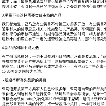
成本，而且敏感货和危险品在运输途中也存在很多的不确定因
按时上架，会引起一系列的连锁反应，更会对你的信心造成打
3.尽量不去选择需要类目审核的产品
我们都知道，亚马逊有些类目不对第三方卖家开放，有些类目
通常和人的健康息息相关，比如婴幼儿产品类、车辆配件类、食
着如果你的审核不通过，前期你选品所耗费的时间、精力都将
建议小白们应在有了一定的运营经验之后再进入，那个时候处
4.新品的利润不能太低
有句俗话说得好，一切不以盈利为目的的运营都是耍流氓，当
并成功在某个证券交易所上市，然后拍拍屁股拿钱走人。但是作
的意义。现在亚马逊的运营成本居高不下，有些PPC广告点击
15-35美金之间较为合适。
5.规避垄断寡头品牌的类目
亚马逊开放第三方卖家入住已经很多年，亚马逊自营的产品类
果你进入到这种类目进行竞争，结局常常会非常凄惨。想象一下，你
直接会导致你listing的转化率和点击率惨不忍睹，进而大
是要尽量避开大卖的锋芒，找一些蓝海小类目，一样可以过得