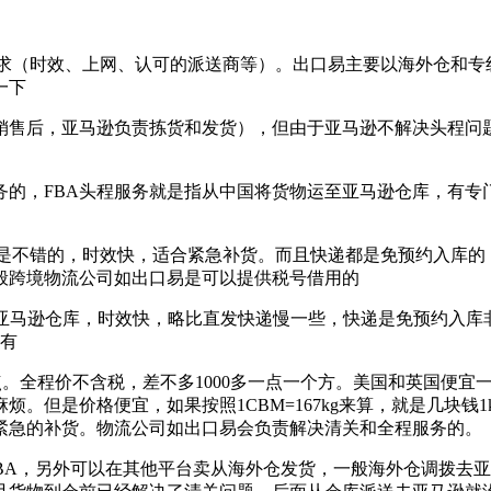
要求（时效、上网、认可的派送商等）。出口易主要以海外仓和专
一下
销售后，亚马逊负责拣货和发货），但由于亚马逊不解决头程问题
务的，FBA头程服务就是指从中国将货物运至亚马逊仓库，有
以上价格还是不错的，时效快，适合紧急补货。而且快递都是免预约
般跨境物流公司如出口易是可以提供税号借用的
至亚马逊仓库，时效快，略比直发快递慢一些，快递是免预约入库
也有
长点。全程价不含税，差不多1000多一点一个方。美国和英国便
是价格便宜，如果按照1CBM=167kg来算，就是几块钱1kg
合不紧急的补货。物流公司如出口易会负责解决清关和全程服务的。
BA，另外可以在其他平台卖从海外仓发货，一般海外仓调拨去