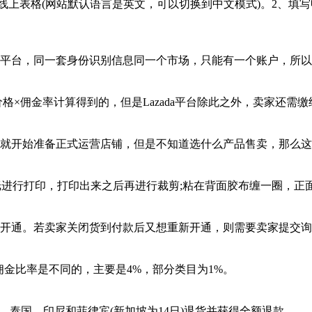
om.my/seller/，填写线上表格(网站默认语言是英文，可以切换到中文模
ada平台，同一套身份识别信息同一个市场，只能有一个账户，所
品价格×佣金率计算得到的，但是Lazada平台除此之外，卖家还需
后，就开始准备正式运营店铺，但是不知道选什么产品售卖，那么这个
)，需要使用A4纸进行打印，打印出来之后再进行裁剪;粘在背面胶布缠
分批)开通。若卖家关闭货到付款后又想重新开通，则需要卖家提
佣金比率是不同的，主要是4%，部分类目为1%。
亚，泰国，印尼和菲律宾(新加坡为14日)退货并获得全额退款。