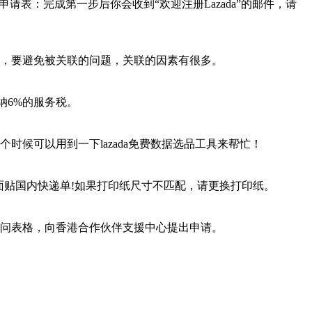
式)。2、填写申请表：完成第一步后你会收到“欢迎注册Lazada”的邮件，请
以，要避免被关联的问题，关联的因素有很多。
缴纳6%的服务税。
时候可以用到一下lazada免费数据选品工具来帮忙！
一圈，正面贴国内快递单!如果打印纸尺寸不匹配，请更换打印纸。
交询问表格，向香港合作伙伴支援中心提出申请。