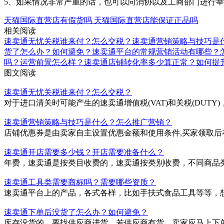
5、如果情况非常严重的话，也可以向消协以及工商部门进行
天猫国际直营店有假货吗
天猫国际直营店能保证正品吗
相关阅读
速卖通无忧关税谁来付？怎么交税？
速卖通营销策略与技巧是
货了怎么办？如何避免？
速卖通平台的常规营销活动有哪些？
吗？运营前景怎么样？
速卖通店铺转化率多少算正常？如何提
图文阅读
速卖通无忧关税谁来付？怎么交税？
对于进口清关时可能产生的速卖通增值税(VAT)和关税(DUTY
速卖通营销策略与技巧是什么？怎么推广营销？
店铺优惠券是由卖家自主设置优惠金额和使用条件,买家领取后
速卖通开店需要多少钱？开店需要准备什么？
年费，速卖通是按类目收费的，速卖通按类别收费，不同商品类
速卖通工具类需要商标吗？需要哪些资质？
速卖通平台上的产品，各式各样，比如手扶式食品工具等等，
速卖通下单后没货了怎么办？如何避免？
库存没货的，要找供应商进货，若供应商有货，卖家应马上下