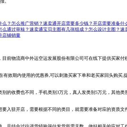
举报。
什么？怎么推广营销？
速卖通开店需要多少钱？开店需要准备什
怎么通过审核？
速卖通宝贝主图有几张组成？怎么设计主图？
速
升店铺销量
)，目前物流商中外运空运发展股份有限公司可在线下提供买家付税 (
在有效期内使用的优惠券,可以刺激买家下单和老买家回头购买,
别的收费也不同，手机类别3万元，真人发类别5万元，其他类
想要入驻开店，需要根据不同的类目，就需要准备对应的资质文
单，且结合过往进货经验评估发货所需天数，做好相关的应对工