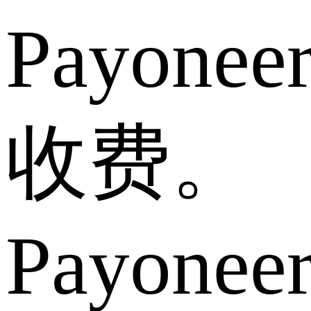
Payonee
收费。
Payonee