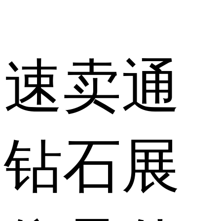
速卖通
钻石展