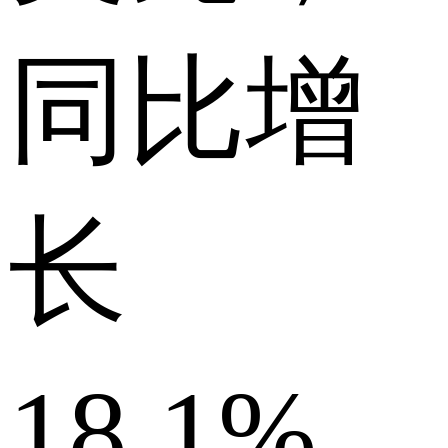
同比增
长
18.1%。