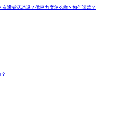
主图的软件有哪些？如何测主图？附爬取技巧
久？有满减活动吗？优惠力度怎么样？如何运营？
的？