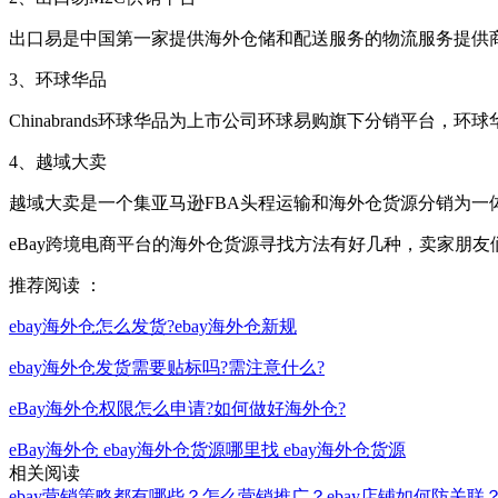
出口易是中国第一家提供海外仓储和配送服务的物流服务提供商，于
3、环球华品
Chinabrands环球华品为上市公司环球易购旗下分销平台，
4、越域大卖
越域大卖是一个集亚马逊FBA头程运输和海外仓货源分销为一
eBay跨境电商平台的海外仓货源寻找方法有好几种，卖家朋
推荐阅读 ：
ebay海外仓怎么发货?ebay海外仓新规
ebay海外仓发货需要贴标吗?需注意什么?
eBay海外仓权限怎么申请?如何做好海外仓?
eBay海外仓
ebay海外仓货源哪里找
ebay海外仓货源
相关阅读
ebay营销策略都有哪些？怎么营销推广？
ebay店铺如何防关联