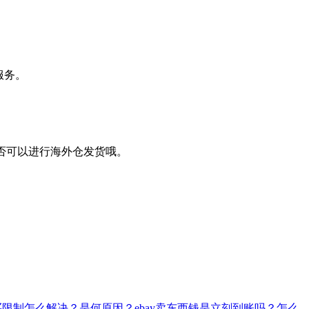
服务。
否可以进行海外仓发货哦。
购买限制怎么解决？是何原因？
ebay卖东西钱是立刻到账吗？怎么