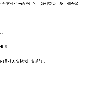
向平台支付相应的费用的，如刊登费、类目佣金等。
出。
售业务。
素内目相关性越大排名越前)。