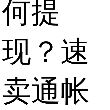
何提
现？速
卖通帐