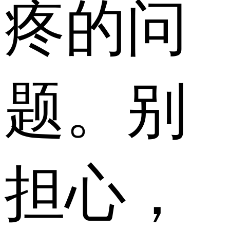
疼的问
题。别
担心，