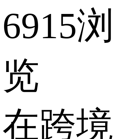
6915浏
览
在跨境