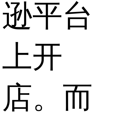
逊平台
上开
店。而