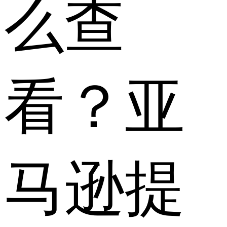
么查
看？亚
马逊提