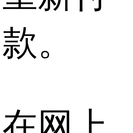
款。
在网上