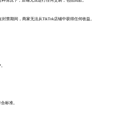
。在这种情况下，店铺无法进行任何交易，包括回款。
禁期间，商家无法从TikTok店铺中获得任何收益。
户。
。
符合标准。