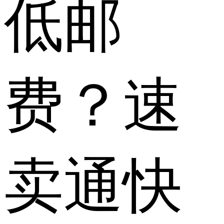
低邮
费？速
卖通快