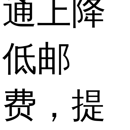
通上降
低邮
费，提