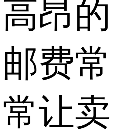
高昂的
邮费常
常让卖