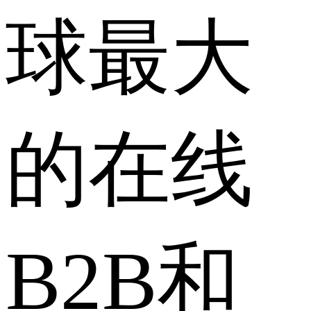
球最大
的在线
B2B和