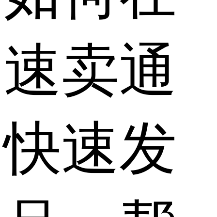
速卖通
快速发