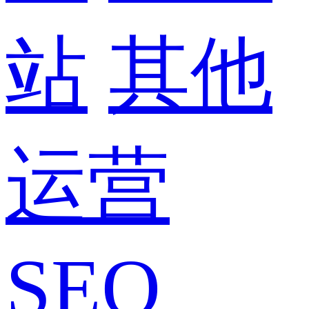
站
其他
运营
SEO