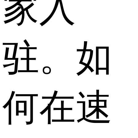
家入
驻。如
何在速