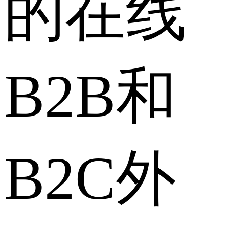
的在线
B2B和
B2C外