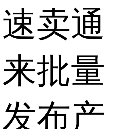
速卖通
来批量
发布产