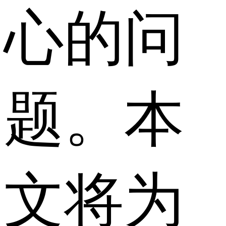
心的问
题。本
文将为