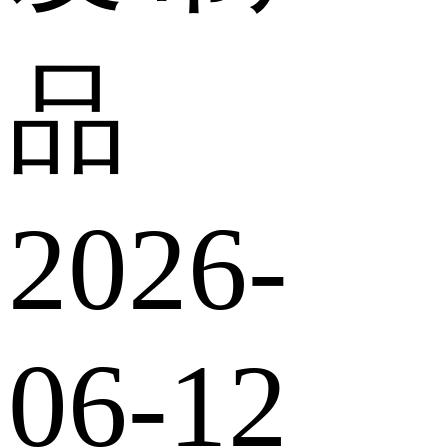
品
2026-
06-12