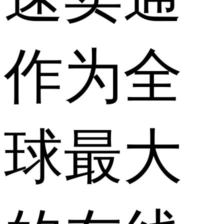
作为全
球最大