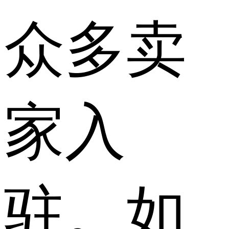
众多卖
家入
驻。如