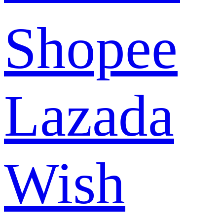
Shopee
Lazada
Wish