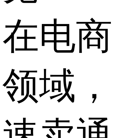
在电商
领域，
速卖通