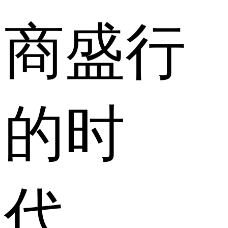
商盛行
的时
代，