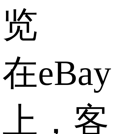
览
在eBay
上，客