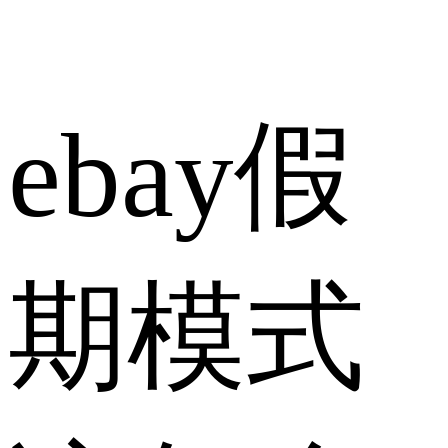
ebay假
期模式