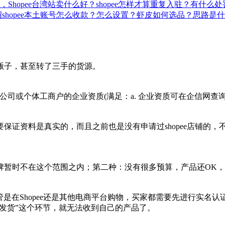
件，Shopee台湾站卖什么好？
shopee怎样才算重复入驻？有什么处
绍
shopee本土账号怎么收款？怎么设置？
虾皮如何选品？思路是什
贩子，甚至转了三手的货源。
司或个体工商户的企业资质(满足：a. 企业资质可在企信网查询到;b
保证资料是真实的，而且之前也是没有申请过shopee店铺的
牌暂时不在这个范围之内；第二种：没有很多预算，产品还OK，
管是在Shopee还是其他电商平台购物，买家都需要先进行实名认
“待发货”这个环节，就无法收到自己的产品了。