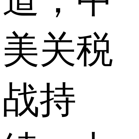
道，中
美关税
战持