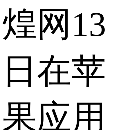
煌网13
日在苹
果应用