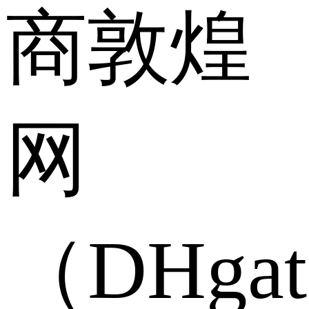
商敦煌
网
（DHga