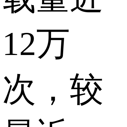
12万
次，较