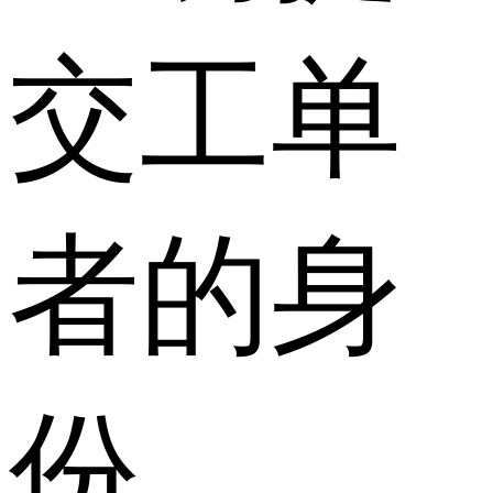
交工单
者的身
份。