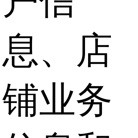
户信
息、店
铺业务