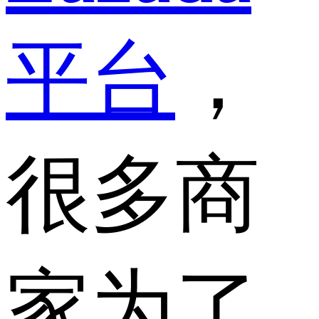
平台
，
很多商
家为了