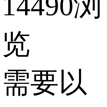
14490浏
览
需要以