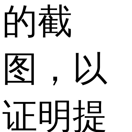
的截
图，以
证明提