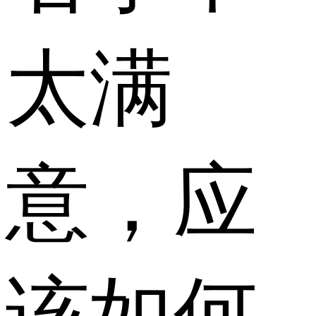
太满
意，应