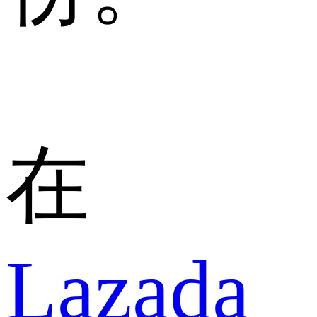
在
Lazada