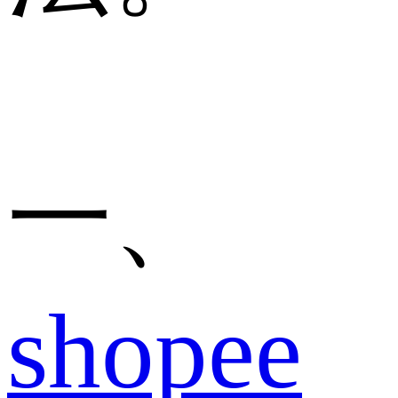
一、
shopee