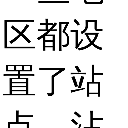
区都设
置了站
点，沾